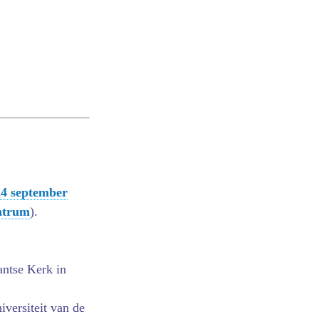
4 september
ntrum
).
antse Kerk in
versiteit van de