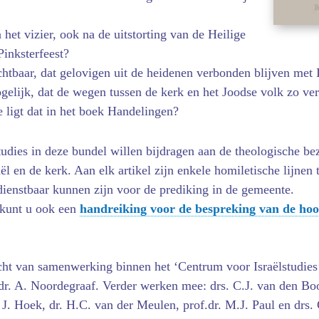
in het vizier, ook na de uitstorting van de Heilige
inkster­feest?
htbaar, dat gelovigen uit de heidenen verbonden blijven met I
gelijk, dat de wegen tussen de kerk en het Joodse volk zo ver 
 ligt dat in het boek Handelingen?
tudies in deze bundel willen bijdragen aan de theologische be
raël en de kerk. Aan elk artikel zijn enkele homiletische lijnen
dienstbaar kunnen zijn voor de prediking in de gemeente.
 kunt u ook een
handreiking voor de bespreking van de ho
cht van samenwerking binnen het ‘Centrum voor Israëlstudies’
r. A. Noordegraaf. Verder werken mee: drs. C.J. van den Boo
 J. Hoek, dr. H.C. van der Meulen, prof.dr. M.J. Paul en drs.