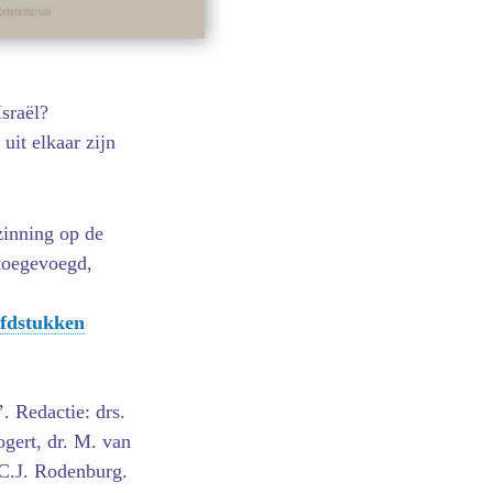
sraël?
uit elkaar zijn
zinning op de
 toegevoegd,
ofdstukken
. Redactie: drs.
gert, dr. M. van
 C.J. Rodenburg.