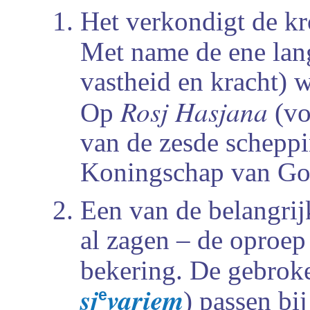
Het verkondigt de k
Met name de ene lan
vastheid en kracht) 
Rosj Hasjana
Op
(vo
van de zesde scheppi
Koningschap van God
Een van de belangrijk
al zagen – de oproep 
bekering. De gebrok
sj
variem
e
) passen bij