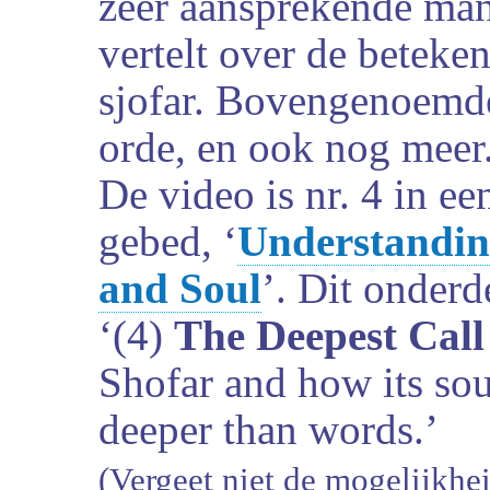
zeer aansprekende man
vertelt over de beteke
sjofar. Bovengenoemd
orde, en ook nog meer
De video is nr. 4 in ee
gebed, ‘
Understandin
and Soul
’. Dit onderd
‘(4)
The Deepest Call
Shofar and how its sou
deeper than words.’
(Vergeet niet de mogelijkhei