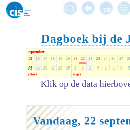
Dagboek bij de 
september
15
16
17
18
19
20
21
22
23
24
25
26
27
2
24
25
26
27
28
29
1
2
3
4
5
6
7
elloel
tisjri
Klik op de data hierbov
Vandaag, 22 septe