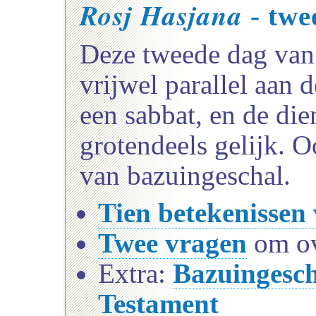
Rosj Hasjana
- twe
Deze tweede dag va
vrijwel parallel aan d
een sabbat, en de die
grotendeels gelijk. 
van bazuingeschal.
Tien betekenissen 
Twee vragen
om ov
Extra:
Bazuingesch
Testament