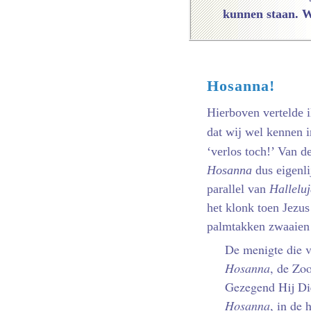
kunnen staan. W
Hosanna!
Hierboven vertelde 
dat wij wel kennen 
‘verlos toch!’ Van 
Hosanna
dus eigenli
parallel van
Hallelu­
het klonk toen Jezus
palm­takken zwaaien 
De menigte die v
Hosanna
, de Zo
Gezegend Hij Di
Hosanna
, in de