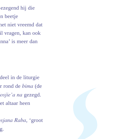
Gezegend hij die
n beetje
het niet vreemd dat
il vragen, kan ook
anna’ is meer dan
eel in de liturgie
bima
er rond de
(de
osjie’a na
gezegd.
t altaar heen
sjana Raba
, ‘groot
g.