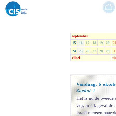
september
15
16
17
18
19
20
2
24
25
26
27
28
29
1
elloel
ti
Vandaag, 6 oktob
Soekot
2
Het is nu de tweede 
vrij, in elk geval de
Israël mensen naar 