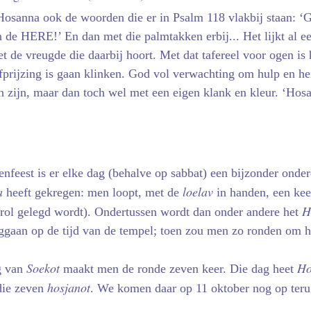
 Hosanna ook de woorden die er in Psalm 118 vlakbij staan: ‘
de HERE!’ En dan met die palmtakken erbij... Het lijkt al ee
t de vreugde die daarbij hoort. Met dat tafereel voor ogen is 
fprijzing is gaan klinken. God vol verwachting om hulp en he
 zijn, maar dan toch wel met een eigen klank en kleur. ‘Hos
enfeest is er elke dag (behalve op sabbat) een bijzonder onderd
a
loelav
heeft gekregen: men loopt, met de
in handen, een ke
H
arol gelegd wordt). Ondertussen wordt dan onder andere het
ggaan op de tijd van de tempel; toen zou men zo ronden om he
Soekot
Ho
g van
maakt men de ronde zeven keer. Die dag heet
hosjanot
die zeven
. We komen daar op 11 oktober nog op teru