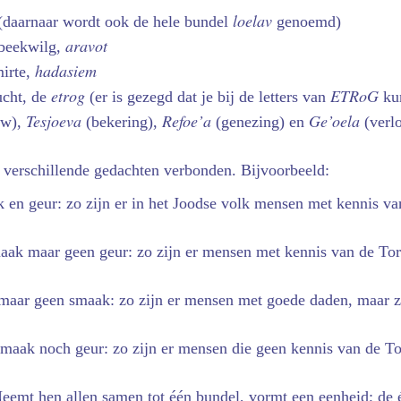
loelav
daarnaar wordt ook de hele bundel
genoemd)
aravot
 beekwilg,
hadasiem
mirte,
etrog
ETRoG
ucht, de
(er is gezegd dat je bij de letters van
kun
Tesjoeva
Refoe’a
Ge’oela
uw),
(bekering),
(genezing) en
(verlo
n verschillende gedachten verbonden. Bijvoorbeeld:
 en geur: zo zijn er in het Joodse volk mensen met kennis va
aak maar geen geur: zo zijn er mensen met kennis van de Tora
 maar geen smaak: zo zijn er mensen met goede daden, maar 
smaak noch geur: zo zijn er mensen die geen kennis van de T
eemt hen allen samen tot één bundel, vormt een eenheid; de 