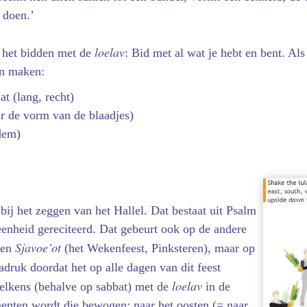
 doen.’
loelav
j het bidden met de
: Bid met al wat je hebt en bent. Als
en maken:
t (lang, recht)
r de vorm van de blaadjes)
dem)
 bij het zeggen van het Hallel. Dat bestaat uit Psalm
 eenheid gereciteerd. Dat gebeurt ook op de andere
Sjavoe’ot
en
(het Wekenfeest, Pinksteren), maar op
nadruk doordat het op alle dagen van dit feest
loelav
elkens (behalve op sabbat) met de
in de
nten wordt die bewogen: naar het oosten (= naar