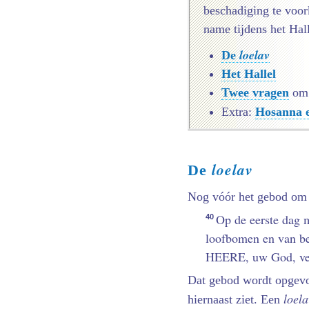
beschadiging te vo
name tijdens het Hall
loelav
De
Het Hallel
Twee vragen
om 
Extra:
Hosanna 
loelav
De
Nog vóór het gebod om t
Op de eerste dag 
40
loofbomen en van be
HEERE, uw God, ver
Dat gebod wordt opgev
loela
hiernaast ziet. Een