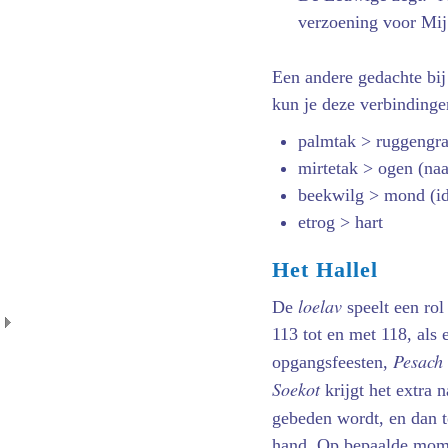
verzoening voor Mij
Een andere gedachte bi
kun je deze verbinding
palmtak > ruggengraa
mirtetak > ogen (naa
beekwilg > mond (i
etrog > hart
Het Hallel
loelav
De
speelt een rol
113 tot en met 118, als
Pesach
opgangsfeesten,
Soekot
krijgt het extra 
gebeden wordt, en dan t
hand. Op bepaalde mome