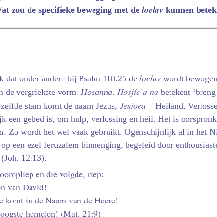
loelav
at zou de specifieke beweging met de
kunnen betek
loelav
ik dat onder andere bij Psalm 118:25 de
wordt bewogen
Hosjíe’a na
in de vergriekste vorm:
Hosanna
.
betekent ‘breng 
Jesjoea
dezelfde stam komt de naam Jezus,
= Heiland, Verlosse
jk een gebed is, om hulp, verlossing en heil. Het is oorspronke
ja
. Zo wordt het wel vaak gebruikt. Ogen­schijnlijk al in het 
 op een ezel Jeruzalem binnenging, begeleid door enthousias
(Joh. 12:13).
ooropliep en die volgde, riep:
on van David!
e komt in de Naam van de Heere!
 hoogste hemelen! (Mat. 21:9)