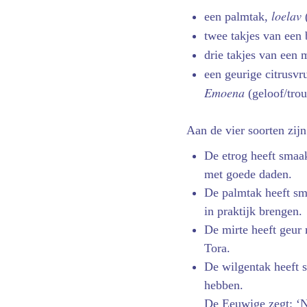
loelav
een palmtak,
(
twee takjes van een
drie takjes van een 
een geurige citrusvr
Emoena
(geloof/tro
Aan de vier soorten zij
De etrog heeft smaak
met goede daden.
De palmtak heeft sm
in praktijk brengen.
De mirte heeft geur
Tora.
De wilgentak heeft 
hebben.
De Eeuwige zegt: ‘N