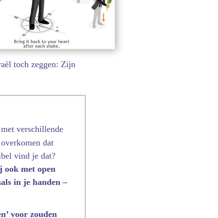
raël toch zeggen: Zijn
met verschil­lende
 over­komen dat
bel vind je dat?
ij ook met open
als in je handen –
en’ voor zouden