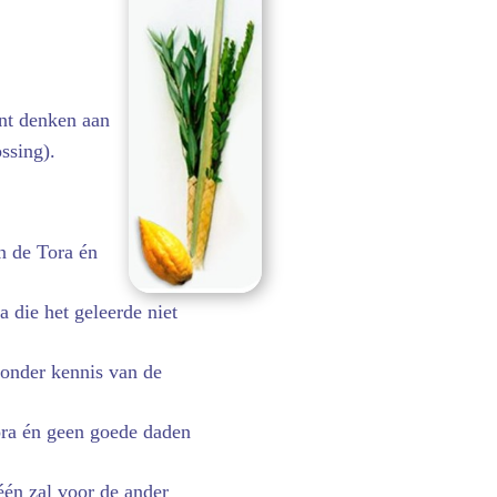
t denken aan
ssing).
n de Tora én
 die het geleerde niet
zonder kennis van de
ora én geen goede daden
één zal voor de ander