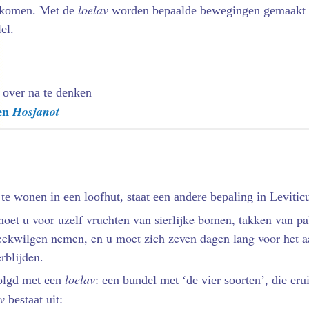
loelav
orkomen. Met de
worden bepaalde bewegingen gemaakt b
el.
over na te denken
Hosjanot
en
e wonen in een loofhut, staat een andere bepaling in Levitic
moet u voor uzelf vruchten van sierlijke bomen, takken van 
ekwilgen nemen, en u moet zich zeven dagen lang voor het a
blijden.
loelav
olgd met een
: een bundel met ‘de vier soorten’, die erui
v
bestaat uit: