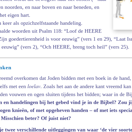
en noorden, en naar boven en naar beneden, en
het eigen hart.
n keer als opzichzelfstaande handeling.
paalde woorden uit Psalm 118: “Loof de HEERE
ijn goedertierenheid is voor eeuwig” (vers 1 en 29), “Laat Is
r eeuwig” (vers 2), “Och HEERE, breng toch heil” (vers 25).
enken
vreemd overkomen dat Joden bidden met een boek in de hand, 
loelav
elfs met een
. Zoals het aan de andere kant vreemd kan
den vouwen en ogen sluiten tijdens het bidden; waar in de Bij
en handelingen bij het gebed vind je in de Bijbel? Zou j
ogen knieën, of met opgeheven handen – of met iets specia
Misschien beter? Of juist niet?
e twee verschillende uitleggingen van waar ‘de vier soort