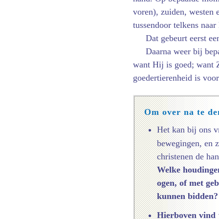
voren), zuiden, westen 
tussendoor telkens naar 
Dat gebeurt eerst ee
Daarna weer bij be
want Hij is goed; want Z
goedertierenheid is voo
Om over na te d
Het kan bij ons 
bewegingen, en z
christenen de han
Welke houdingen 
ogen, of met geb
kunnen bidden? 
Hierboven vind j