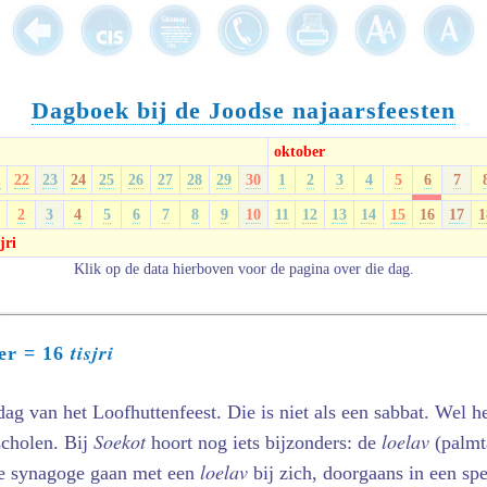
Dagboek bij de Joodse najaarsfeesten
oktober
1
22
23
24
25
26
27
28
29
30
1
2
3
4
5
6
7
2
3
4
5
6
7
8
9
10
11
12
13
14
15
16
17
1
sjri
Klik op de data hierboven voor de pagina over die dag.
tisjri
er = 16
dag van het Loofhuttenfeest. Die is niet als een sabbat. Wel 
Soekot
loelav
 scholen. Bij
hoort nog iets bijzonders: de
(palmta
loelav
de synagoge gaan met een
bij zich, doorgaans in een sp