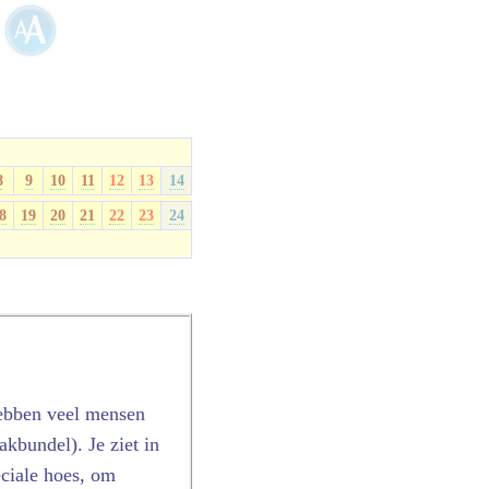
8
9
10
11
12
13
14
8
19
20
21
22
23
24
hebben veel mensen
kbundel). Je ziet in
eciale hoes, om