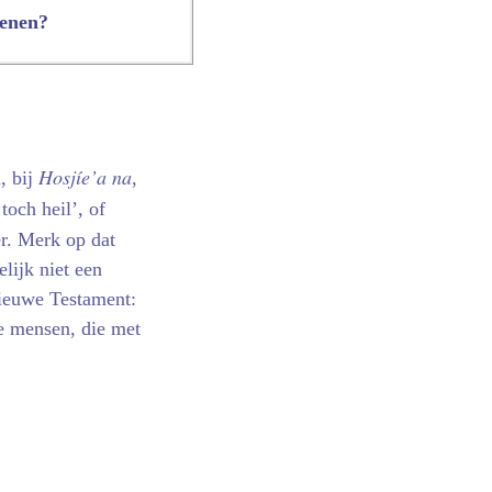
enen?
Hosjíe’a na
, bij
,
toch heil’, of
r. Merk op dat
lijk niet een
Nieuwe Testament:
te mensen, die met