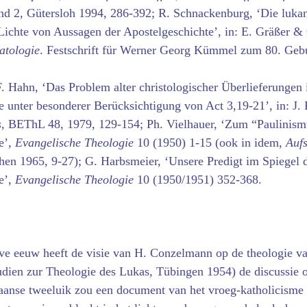
nd 2, Gütersloh 1994, 286-392; R. Schnackenburg, ‘Die luka
Lichte von Aussagen der Apostelgeschichte’, in: E. Gräßer &
atologie
. Festschrift für Werner Georg Kümmel zum 80. Geb
F. Hahn, ‘Das Problem alter christologischer Überlieferungen 
e unter besonderer Berücksichtigung von Act 3,19-21’, in: J.
s
, BEThL 48, 1979, 129-154; Ph. Vielhauer, ‘Zum “Paulinism
e’,
Evangelische Theologie
10 (1950) 1-15 (ook in idem,
Auf
en 1965, 9-27); G. Harbsmeier, ‘Unsere Predigt im Spiegel 
e’,
Evangelische Theologie
10 (1950/1951) 352-368.
ve eeuw heeft de visie van H. Conzelmann op de theologie v
udien zur Theologie des Lukas, Tübingen 1954) de discussie 
caanse tweeluik zou een document van het vroeg-katholicisme 