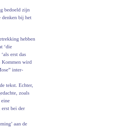
g bedoeld zijn
 denken bij het
etrekking hebben
t ‘die
‘als erst das
tes Kommen wird
ose” inter­
de tekst. Echter,
edachte, zoals
 eine
erst bei der
eming’ aan de