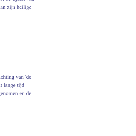
n zijn heilige
achting van 'de
 lange tijd
ngenomen en de