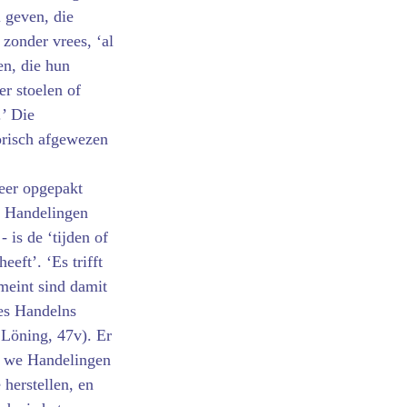
l geven, die
 zonder vrees, ‘al
n, die hun
er stoelen of
.’ Die
risch afgewezen
eer opgepakt
ek Handelingen
- is de ‘tijden of
eft’. ‘Es trifft
meint sind damit
des Handelns
. Löning, 47v). Er
at we Handelingen
 herstellen, en