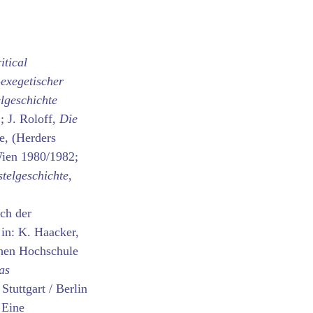
itical
-exegetischer
lgeschichte
; J. Roloff,
Die
e, (Herders
Wien 1980/1982;
telgeschichte
,
ch der
in: K. Haacker,
chen Hochschule
as
tuttgart / Berlin
 Eine