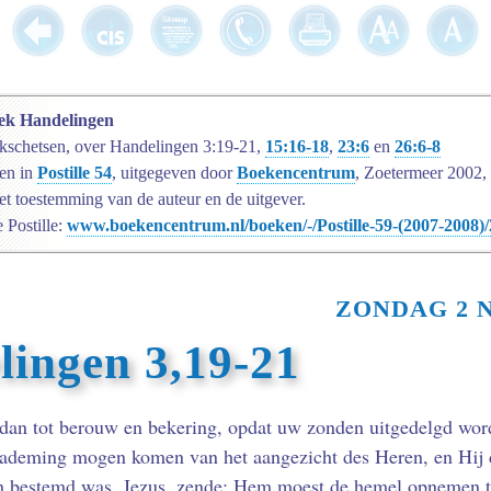
boek Handelingen
ekschetsen, over Handelingen 3:19-21,
15:16-18
,
23:6
en
26:6-8
en in
Postille 54
, uitgegeven door
Boekencentrum
, Zoetermeer 2002,
 toestemming van de auteur en de uitgever.
e Postille:
www.boekencentrum.nl/boeken/-/Postille-59-(2007-2008)
ZONDAG 2 
lingen 3,19-21
dan tot berouw en bekering, opdat uw zonden uitgedelgd wor
rademing mogen komen van het aangezicht des Heren, en Hij d
n bestemd was, Jezus, zende; Hem moest de hemel opnemen to