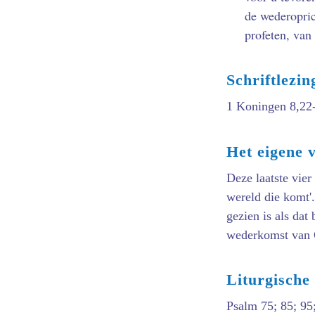
de wederopric
profeten, van
Schriftlezin
1 Koningen 8,22
Het eigene 
Deze laatste vier
wereld die komt'
gezien is als dat
wederkomst van C
Liturgische
Psalm 75; 85; 95