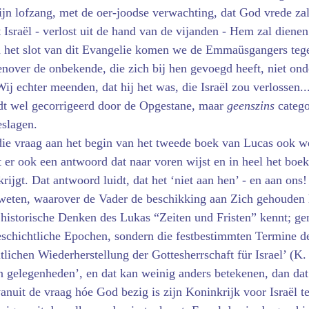
ijn lofzang, met de oer-joodse verwachting, dat God vrede za
t Israël - verlost uit de hand van de vijanden - Hem zal dienen
 het slot van dit Evangelie komen we de Emmaüsgangers tege
genover de onbekende, die zich bij hen gevoegd heeft, niet ond
ij echter meenden, dat hij het was, die Israël zou verlossen..
t wel gecorrigeerd door de Opgestane, maar
geenszins
catego
slagen.
ie vraag aan het begin van het tweede boek van Lucas ook w
t er ook een antwoord dat naar voren wijst en in heel het bo
rijgt. Dat antwoord luidt, dat het ‘niet aan hen’ - en aan ons! 
weten, waarover de Vader de beschikking aan Zich gehouden he
 historische Denken des Lukas “Zeiten und Fristen” kennt; ge
­geschichtliche Epochen, sondern die festbestimmten Termine 
tlichen Wieder­her­stellung der Gottes­herrschaft für Israel’ (K
 en gelegenheden’, en dat kan weinig anders betekenen, dan d
anuit de vraag hóe God bezig is zijn Koninkrijk voor Israël te