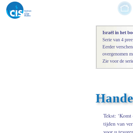
Israël in het 
Serie van 4 pre
Eerder verschen
overgenomen met
Zie voor de seri
Hande
Tekst: ‘Komt 
tijden van ve
voor u tevore