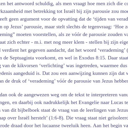
n het antwoord schuldig, als men vraagt hoe men zich die co
rkzaamheid met betrekking tot Israël bij zijn parousie zou mo
eft geen argument voor de opvatting dat de ‘tijden van vera
 op Jezus’ parousie, maar stelt slechts de tegenvraag: ‘Hoe 
deming” moeten voorstellen, als ze vóór de parousie zouden va
aat zich echter - m.i. met nog meer klem - stellen bij zijn eige
d verdient het gegeven aandacht, dat het woord ‘verademing’ 
n de Septuaginta voorkomt, en wel in Exodus 8:15. Daar staat
ag van de kikvorsen ‘verlichting’ was ingetreden, waarmee du
edenis aangeduid is. Dat zou een aanwijzing kunnen zijn dat 
van de druk of ‘verademing’ vóór de parousie van Jezus hebbe
e dan ook de aangewezen weg om de tekst te interpreteren vanu
ngen, en daarbij ook nadrukkelijk het Evangelie naar Lucas te
 van dit bijbelboek staat de vraag van de leerlingen van Jezus
hap over Israël herstelt’ (1:6-8). Die vraag staat niet geïsolee
n rode draad door het lucaanse tweeluik heen. Aan het begin v