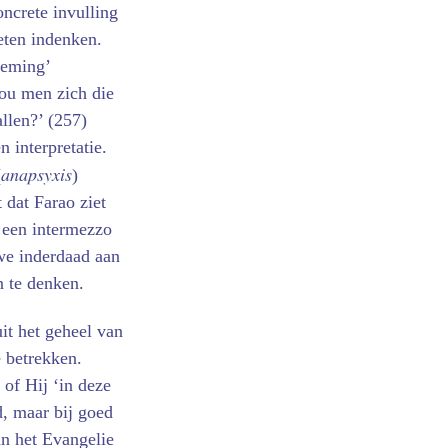
ncrete invulling
eten indenken.
deming’
zou men zich die
llen?’ (257)
n interpretatie.
anapsyxis
(
)
 dat Farao ziet
s een intermezzo
we inderdaad aan
n te denken.
it het geheel van
 betrekken.
 of Hij ‘in deze
rd, maar bij goed
an het Evangelie