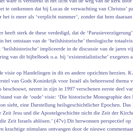
het ware is verbleekt in het licht van de weg van de kerk door 
et te ontkennen dat bij Lucas de verwachting van Christus’ p
r het is meer als ‘verplicht nummer’, zonder dat hem daaraan
r heeft sterk de these verdedigd, dat de ‘Parusieverzögerung’ 
 in het ontstaan van de ‘heilshistorische’ theologische totaalvi
t ‘heilshistorische’ impliceerde in de discussie van de jaren vi
ing van dit bijbelboek o.a. bij ‘existentialistische’ exe­geten
de visie op Handelingen in dit en andere opzichten herzien. K
erstel van Gods Koninkrijk voor Israël als beheersend thema 
 beschouwt, neemt in zijn in 1997 verschenen eerste deel van
fstand van de ‘oude’ visie: ‘Die historische Monographie des 
hon sieht, eine Darstellung heilsgeschichtlicher Epochen. Da
ie Zeit Jesu und die Apostelgeschichte nicht die Zeit der Kirch
die Zeit Israels ablösen.’ (47v) Dit herwonnen perspectief op 
een krachtige stimulans ontvangen door de nieuwe commentaar 