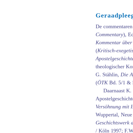
Geraadpleeg
De commentaren 
Commentary
), E
Kommentar über 
(
Kritisch-exeget
Apostelgeschicht
theologischer Ko
G. Stählin,
Die A
(
ÖTK
Bd. 5/1 & 
Daarnaast K. 
Apostelgeschicht
Versöhnung mit I
Wuppertal, Neue 
Geschichtswerk 
/ Köln 1997; F.