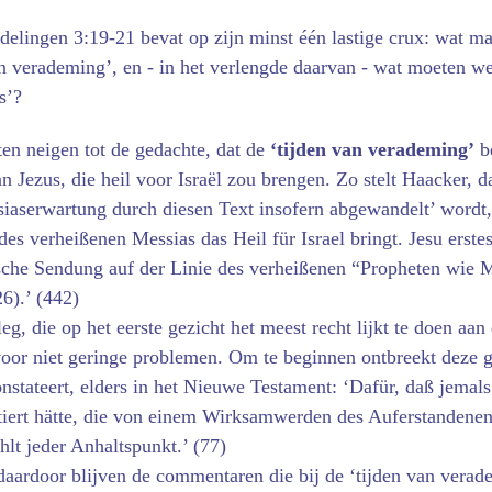
delingen 3:19-21 bevat op zijn minst één lastige crux: wat ma
an verademing’, en - in het verlengde daarvan - wat moeten we
s’?
en neigen tot de gedachte, dat de
‘tijden van verademing’
b
n Jezus, die heil voor Israël zou brengen. Zo stelt Haacker, da
siaserwartung durch diesen Text insofern abgewandelt’ wordt, 
s verheißenen Messias das Heil für Israel bringt. Jesu ers
ische Sendung auf der Linie des verheißenen “Propheten wie M
26).’ (442)
leg, die op het eerste gezicht het meest recht lijkt te doen aan 
 voor niet geringe problemen. Om te beginnen ontbreekt deze g
nstateert, elders in het Nieuwe Testament: ‘Dafür, daß jemals
tiert hätte, die von einem Wirksamwerden des Auf­erstandenen 
hlt jeder Anhaltspunkt.’ (77)
daardoor blijven de commentaren die bij de ‘tijden van verad