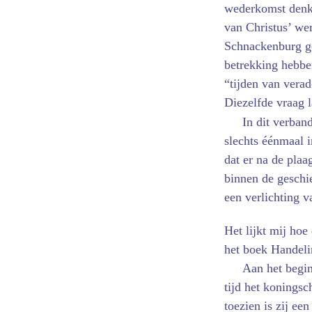
wederkomst denke
van Christus’ we
Schnackenburg ge
betrekking hebben
“tijden van vera
Diezelfde vraag l
In dit verban
slechts éénmaal i
dat er na de pla
binnen de geschi
een verlichting 
Het lijkt mij ho
het boek Handeli
Aan het begin
tijd het koningsc
toezien is zij ee