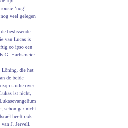
de tijd.
arousie ‘nog’
 nog veel gelegen
de be­slissende
sie van Lucas is
jftig eo ipso een
 als G. Harbsmeier
. Löning, die het
van de beide
 zijn studie over
Lukas ist nicht,
s Lukasevangelium
e, schon gar nicht
Israël heeft ook
van J. Jervell.