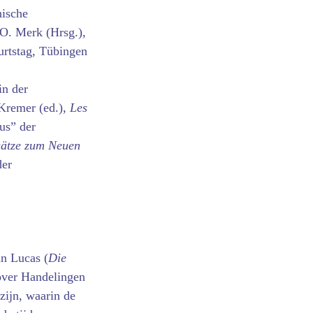
nische
 O. Merk (Hrsg.),
urtstag, Tübingen
in der
 Kremer (ed.),
Les
us” der
sätze zum Neuen
der
an Lucas (
Die
over Hande­lingen
zijn, waarin de