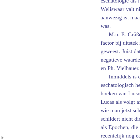
eschatologie als 
Weliswaar valt ni
aanwezig is, maa
was.
M.n. E. Gräße
factor bij uitstek
geweest. Juist da
negatieve waarder
en Ph. Vielhauer.
Inmiddels is 
eschatologisch h
boeken van Lucas
Lucas als volgt a
wie man jetzt sc
schildert nicht d
als Epochen, die 
recentelijk nog 