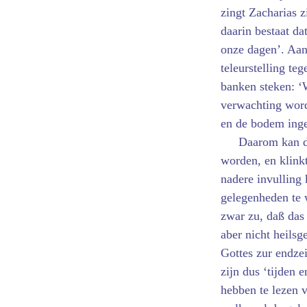
zingt Zacharias z
daarin bestaat da
onze dagen’. Aan
teleurstelling te
banken steken: ‘W
verwachting word
en de bodem inge
Daarom kan d
worden, en klink
nadere invulling k
gelegenheden te 
zwar zu, daß das
aber nicht heils
Gottes zur endzei
zijn dus ‘tijden
hebben te lezen v