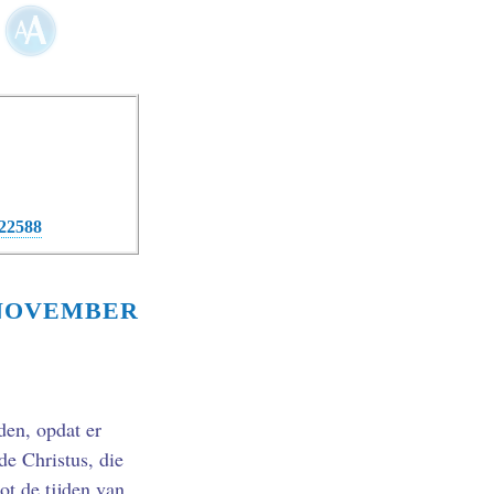
/22588
NOVEMBER
den, opdat er
e Christus, die
t de tijden van