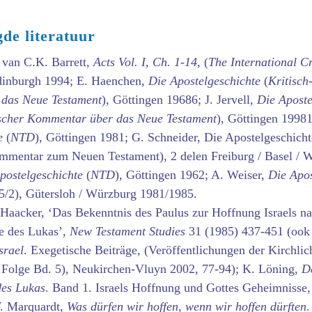
de literatuur
van C.K. Barrett,
Acts Vol. I, Ch. 1-14
, (
The International Cr
dinburgh 1994; E. Haenchen,
Die Apostelgeschichte
(
Kritisch
das Neue Testament
), Göttingen 19686; J. Jervell,
Die Aposte
ischer Kommentar über das Neue Testament
), Göttingen 19981
e
(
NTD
), Göttingen 1981; G. Schneider, Die Apostelgeschicht
mmentar zum Neuen Testament), 2 delen Freiburg / Basel / 
postelgeschichte
(
NTD
), Göttingen 1962; A. Weiser,
Die Apos
5/2), Gütersloh / Würzburg 1981/1985.
Haacker, ‘Das Bekenntnis des Paulus zur Hoffnung Israels na
e des Lukas’,
New Testament Studies
31 (1985) 437-451 (ook 
srael
. Exegetische Beiträge, (Veröffentlichungen der Kirchli
Folge Bd. 5), Neukirchen-Vluyn 2002, 77-94); K. Löning,
D
des Lukas
. Band 1. Israels Hoffnung und Gottes Geheimnisse, S
W. Marquardt,
Was dürfen wir hoffen, wenn wir hoffen dürften
.